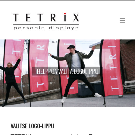
Skip
to
content
HELPPOA VALITA LOGOLIPPU
VALITSE LOGO-LIPPU