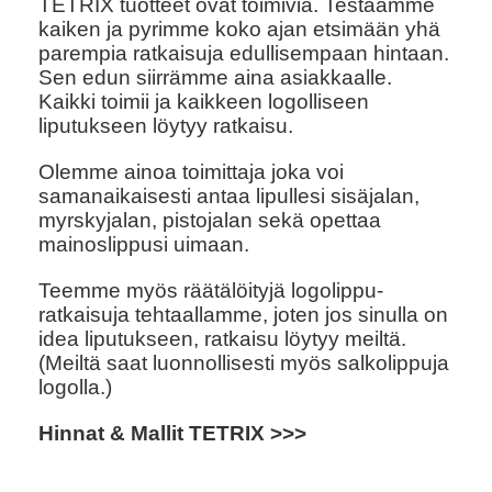
TETRIX tuotteet ovat toimivia. Testaamme
kaiken ja pyrimme koko ajan etsimään yhä
parempia ratkaisuja edullisempaan hintaan.
Sen edun siirrämme aina asiakkaalle.
Kaikki toimii ja kaikkeen logolliseen
liputukseen löytyy ratkaisu.
Olemme ainoa toimittaja joka voi
samanaikaisesti antaa lipullesi sisäjalan,
myrskyjalan, pistojalan sekä opettaa
mainoslippusi uimaan.
Teemme myös räätälöityjä logolippu-
ratkaisuja tehtaallamme, joten jos sinulla on
idea liputukseen, ratkaisu löytyy meiltä.
(Meiltä saat luonnollisesti myös salkolippuja
logolla.)
Hinnat & Mallit TETRIX >>>