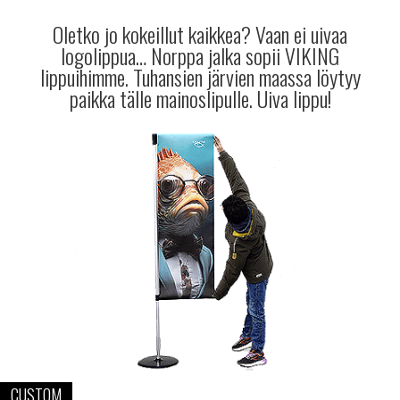
Oletko jo kokeillut kaikkea? Vaan ei uivaa
logolippua… Norppa jalka sopii VIKING
lippuihimme. Tuhansien järvien maassa löytyy
paikka tälle mainoslipulle. Uiva lippu!
CUSTOM