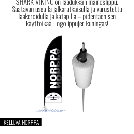
SHARK VIKING on laadukkain mainoslippu.
Saatavan usealla jalkaratkaisulla ja varustettu
laakeroidulla jalkatapilla – pidentäen sen
käyttöikää. Logolippujen kuningas!
KELLUVA NORPPA
…