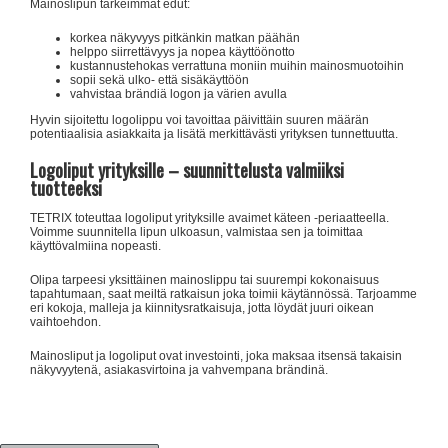
Mainoslipun tärkeimmät edut:
korkea näkyvyys pitkänkin matkan päähän
helppo siirrettävyys ja nopea käyttöönotto
kustannustehokas verrattuna moniin muihin mainosmuotoihin
sopii sekä ulko- että sisäkäyttöön
vahvistaa brändiä logon ja värien avulla
Hyvin sijoitettu logolippu voi tavoittaa päivittäin suuren määrän
potentiaalisia asiakkaita ja lisätä merkittävästi yrityksen tunnettuutta.
Logoliput yrityksille – suunnittelusta valmiiksi
tuotteeksi
TETRIX toteuttaa logoliput yrityksille avaimet käteen -periaatteella.
Voimme suunnitella lipun ulkoasun, valmistaa sen ja toimittaa
käyttövalmiina nopeasti.
Olipa tarpeesi yksittäinen mainoslippu tai suurempi kokonaisuus
tapahtumaan, saat meiltä ratkaisun joka toimii käytännössä. Tarjoamme
eri kokoja, malleja ja kiinnitysratkaisuja, jotta löydät juuri oikean
vaihtoehdon.
Mainosliput ja logoliput ovat investointi, joka maksaa itsensä takaisin
näkyvyytenä, asiakasvirtoina ja vahvempana brändinä.