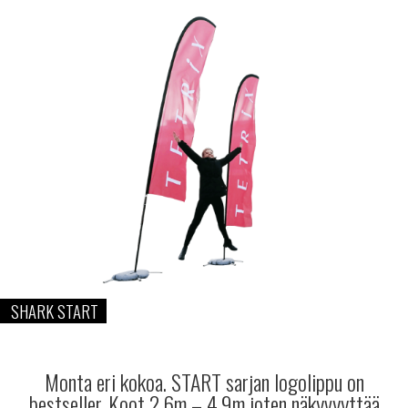
SHARK START
…
Monta eri kokoa. START sarjan logolippu on
bestseller. Koot 2,6m – 4,9m joten näkyvyyttää