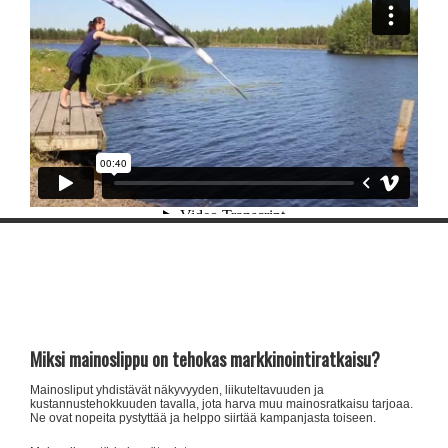
Miksi mainoslippu on tehokas markkinointiratkaisu?
Mainosliput yhdistävät näkyvyyden, liikuteltavuuden ja
kustannustehokkuuden tavalla, jota harva muu mainosratkaisu tarjoaa.
Ne ovat nopeita pystyttää ja helppo siirtää kampanjasta toiseen.